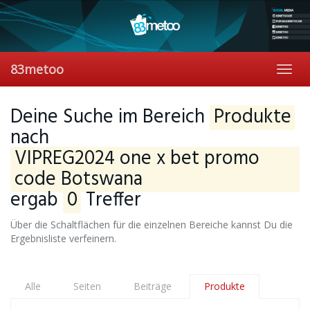
Skip
to
main
content
83metoo
Toggl
navig
Deine Suche im Bereich
Produkte
nach
VIPREG2024 one x bet promo
code Botswana
ergab
0
Treffer
Über die Schaltflächen für die einzelnen Bereiche kannst Du die
Ergebnisliste verfeinern.
Alle
Seiten
Beiträge
Produkte