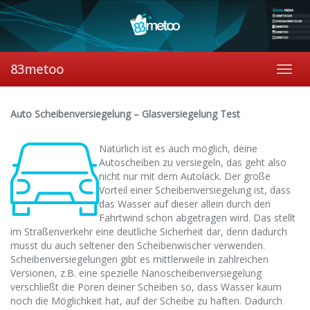
Skip
to
main
content
83metoo
Toggl
navig
Auto Scheibenversiegelung – Glasversiegelung Test
Natürlich ist es auch möglich, deine
Autoscheiben zu versiegeln, das geht also
nicht nur mit dem Autolack. Der große
Vorteil einer Scheibenversiegelung ist, dass
das Wasser auf dieser allein durch den
Fahrtwind schon abgetragen wird. Das stellt
im Straßenverkehr eine deutliche Sicherheit dar, denn dadurch
musst du auch seltener den Scheibenwischer verwenden.
Scheibenversiegelungen gibt es mittlerweile in zahlreichen
Versionen, z.B. eine spezielle Nanoscheibenversiegelung
verschließt die Poren deiner Scheiben so, dass Wasser kaum
noch die Möglichkeit hat, auf der Scheibe zu haften. Dadurch