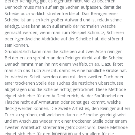
Bei der Reinigung gibt es eigentlich nicht viel zu beachten.
Dennoch muss man auf einige Sachen aufpassen, damit die
Scheibe auch wirklich streifenfrei bleibt. Das Reinigen einer
Scheibe ist an sich kein großer Aufwand und ist relativ schnell
erledigt. Dies kann auch außerhalb der normalen Wäsche
gemacht werden, wenn man zum Beispiel Schmutz, Schlieren
oder irgendwelche Abdrücke auf der Scheibe hat, die störend
sein können.
Grundsätzlich kann man die Scheiben auf zwei Arten reinigen.
Bei der ersten sprüht man den Reiniger direkt auf die Scheibe.
Danach nimmt man ihn mit einem Waffeltuch ab. Dazu faltet
man sich das Tuch zurecht, damit es eine handliche Größe hat.
Im nächsten Schritt werden dann mit dem zweiten Tuch oder
einer trockenen Stelle des Tuches die restlichen Überschüsse
abgetragen und die Scheibe richtig getrocknet. Diese Methode
eignet sich eher für den Außenbereich, da der Sprühnebel der
Flasche nicht auf Armaturen oder sonstiges kommt, welche
fleckig werden können. Die zweite Art ist es, den Reiniger auf ein
Tuch zu sprühen, mit welchem dann die Scheibe gereinigt wird
und im Anschluss wieder mit einer trockenen Stelle oder einem
zweiten Waffeltuch streifenfrei getrocknet wird. Diese Methode
eignet sich eher für den
Innenraum
und vor allem für die