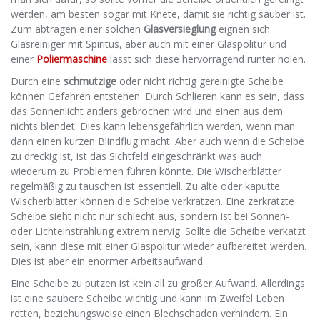
werden, am besten sogar mit Knete, damit sie richtig sauber ist.
Zum abtragen einer solchen
Glasversieglung
eignen sich
Glasreiniger mit Spiritus, aber auch mit einer Glaspolitur und
einer
Poliermaschine
lässt sich diese hervorragend runter holen.
Durch eine
schmutzige
oder nicht richtig gereinigte Scheibe
können Gefahren entstehen. Durch Schlieren kann es sein, dass
das Sonnenlicht anders gebrochen wird und einen aus dem
nichts blendet. Dies kann lebensgefährlich werden, wenn man
dann einen kurzen Blindflug macht. Aber auch wenn die Scheibe
zu dreckig ist, ist das Sichtfeld eingeschränkt was auch
wiederum zu Problemen führen könnte. Die Wischerblätter
regelmäßig zu tauschen ist essentiell. Zu alte oder kaputte
Wischerblätter können die Scheibe verkratzen. Eine zerkratzte
Scheibe sieht nicht nur schlecht aus, sondern ist bei Sonnen-
oder Lichteinstrahlung extrem nervig. Sollte die Scheibe verkatzt
sein, kann diese mit einer Glaspolitur wieder aufbereitet werden.
Dies ist aber ein enormer Arbeitsaufwand.
Eine Scheibe zu putzen ist kein all zu großer Aufwand. Allerdings
ist eine saubere Scheibe wichtig und kann im Zweifel Leben
retten, beziehungsweise einen Blechschaden verhindern. Ein