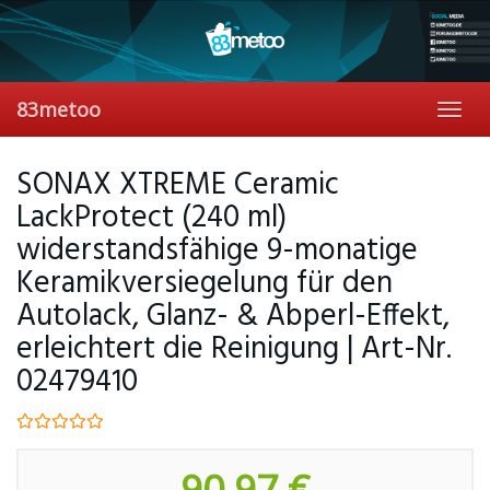
Skip
to
main
content
83metoo
Toggl
navig
SONAX XTREME Ceramic
LackProtect (240 ml)
widerstandsfähige 9-monatige
Keramikversiegelung für den
Autolack, Glanz- & Abperl-Effekt,
erleichtert die Reinigung | Art-Nr.
02479410
90,97 €