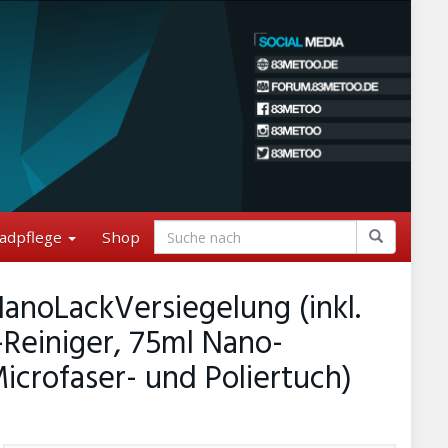
adpflege
Shop
noLackVersiegelung (inkl.
einiger, 75ml Nano-
crofaser- und Poliertuch)