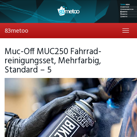
Skip
to
main
content
83metoo
Toggl
navig
Muc-Off MUC250 Fahrrad-
reinigungsset, Mehrfarbig,
Standard – 5