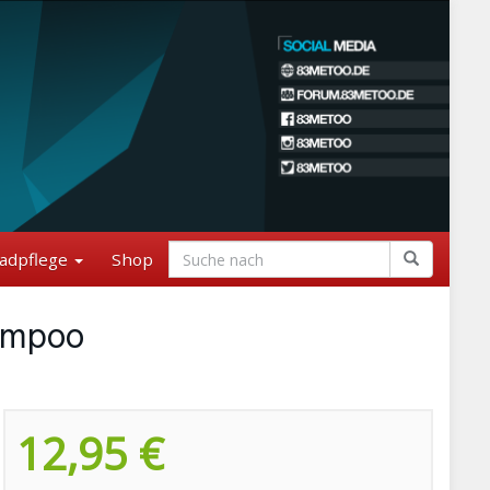
adpflege
Shop
ampoo
12,95 €