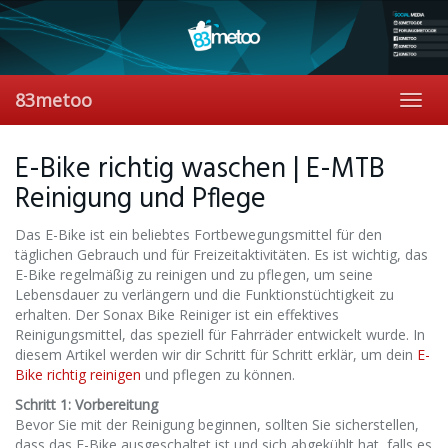
Skip
to
main
content
83metoo
Toggl
navig
E-Bike richtig waschen | E-MTB
Reinigung und Pflege
Das E-Bike ist ein beliebtes Fortbewegungsmittel für den
täglichen Gebrauch und für Freizeitaktivitäten. Es ist wichtig, das
E-Bike regelmäßig zu reinigen und zu pflegen, um seine
Lebensdauer zu verlängern und die Funktionstüchtigkeit zu
erhalten. Der Sonax Bike Reiniger ist ein effektives
Reinigungsmittel, das speziell für Fahrräder entwickelt wurde. In
diesem Artikel werden wir dir Schritt für Schritt erklär, um dein
E-
Bike richtig reinigen
und pflegen zu können.
Schritt 1: Vorbereitung
Bevor Sie mit der Reinigung beginnen, sollten Sie sicherstellen,
dass das E-Bike ausgeschaltet ist und sich abgekühlt hat, falls es