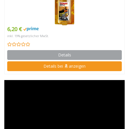
6,20 €
inkl. 19% gesetzlicher MwSt.
Details
Details bei
anzeigen