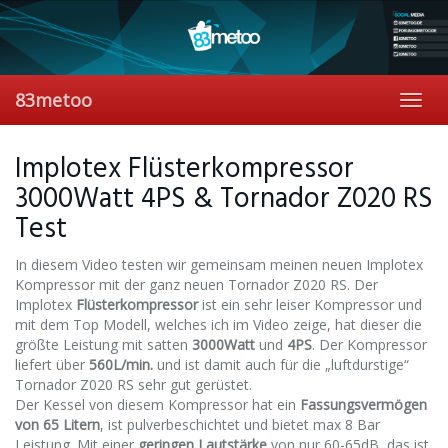
Skip
to
main
content
83metoo
Toggl
navig
Implotex Flüsterkompressor
3000Watt 4PS & Tornador Z020 RS
Test
In diesem Video testen wir gemeinsam meinen neuen Implotex
Kompressor mit der ganz neuen Tornador Z020 RS. Der
Implotex
Flüsterkompressor
ist ein sehr leiser Kompressor und
mit dem Top Modell, welches ich im Video zeige, hat dieser die
größte Leistung mit satten
3000Watt
und
4PS
. Der Kompressor
liefert über
560L/min.
und ist damit auch für die „luftdurstige“
Tornador Z020 RS sehr gut gerüstet.
Der Kessel von diesem Kompressor hat ein
Fassungsvermögen
von 65 Litern
, ist pulverbeschichtet und bietet max 8 Bar
Leistung. Mit einer
geringen Lautstärke
von nur 60-65dB, das ist